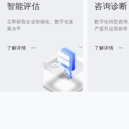
智能评估
咨询诊断
立即获取企业智能化、数字化发
数字化转型咨询
展水平
产提升运营效率
了解详情
了解详情