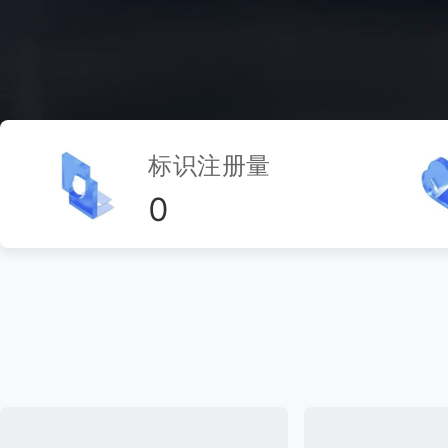
标识注册量
0