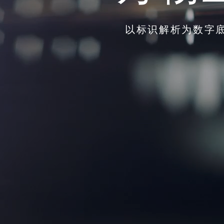
以标识解析为数字