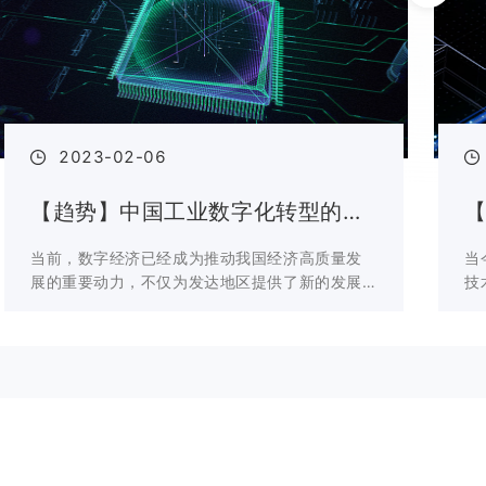
8
6
2
3
5
9
2023-02-06
8
7
【趋势】中国工业数字化转型的地区探索与未来方向
0
7
当前，数字经济已经成为推动我国经济高质量发
当
展的重要动力，不仅为发达地区提供了新的发展
技
机遇，还为赋能欠发达地区更快、更好地发展带
人
在
来新机遇。在国家政策和数字技术发展的推动
国
线
下，各地区实体经济与数字技术融合逐步加深，
受
咨
实体经济的数字化、网络化、智能化水平不断提
化
询
升，成为经济增长的重要引擎。