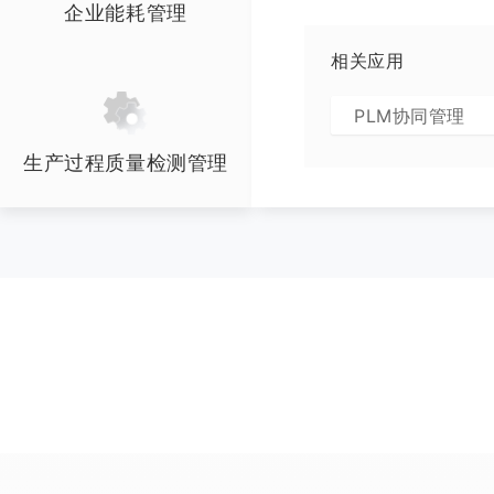
企业能耗管理
相关应用
PLM协同管理
生产过程质量检测管理