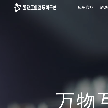
应用市场
解
万物