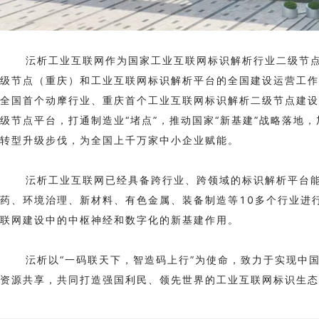
2
3
5
      沄析工业互联网作为国家工业互联网标识解析行业二级节点运营基地，主要承担国家工业互联网标识体系二
9
8
级节点（重庆）和工业互联网标识解析平台的全国建设运营工作
7
全国首个动摩行业、重庆首个工业互联网标识解析二级节点建设
0
级节点平台，打通制造业“堵点”，推动国家“新基建”战略落地
7
转型升级步伐，为全国上千万家中小企业赋能。

在
      沄析工业互联网已经具备跨行业、跨领域的标识解析平台能力，已在全国的动摩、齿轮、电子信息、食品医
线
药、环境治理、新材料、有色金属、装备制造等10多个行业进
咨
联网建设中的中枢神经和数字化的新基建作用。

询
      沄析以“一码联天下，智造码上行”为使命，致力于实现中国乃至全球的工业互联愿景，将汇聚产业链，制造
资源共享，共同打造强国利民、领先世界的工业互联网标识生态